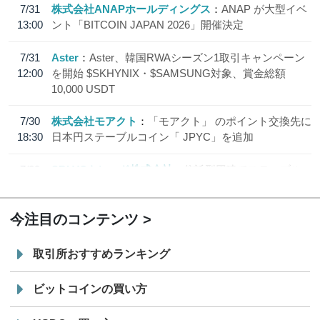
7/31
株式会社ANAPホールディングス
ANAP が大型イベ
13:00
ント「BITCOIN JAPAN 2026」開催決定
7/31
Aster
Aster、韓国RWAシーズン1取引キャンペーン
12:00
を開始 $SKHYNIX・$SAMSUNG対象、賞金総額
10,000 USDT
7/30
株式会社モアクト
「モアクト」 のポイント交換先に
18:30
日本円ステーブルコイン「 JPYC」を追加
7/29
SBI VCトレード株式会社
信託型円建てステーブル
19:30
コイン「JPYSC」徹底解説セミナーを開催
今注目のコンテンツ
取引所おすすめランキング
ビットコインの買い方