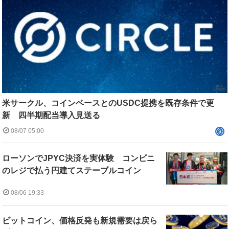
米サークル、コインベースとのUSDC提携を既存条件で更
新 四半期配当導入見送る
08/07 05:00
ローソンでJPYC決済を実体験 コンビニ
のレジで払う円建てステーブルコイン
08/06 19:33
ビットコイン、価格反発も新規需要は戻ら