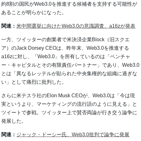
約8割の国民がWeb3.0を推進する候補者を支持する可能性が
あることが明らかになった。
関連：
米中間選挙に向けたWeb3.0の意識調査、a16zが発表
一方、ツイッターの創業者で米決済企業Block（旧スクエ
ア）のJack Dorsey CEOは、昨年末、Web3.0を推進する
a16zに対し、「Web3.0」を所有しているのは「ベンチャ
ー・キャピタルとその有限責任パートナー」であり、Web3.0
とは「異なるレッテルが貼られた中央集権的な組織に過ぎな
い」として痛烈に批判した。
さらに米テスラ社のElon Musk CEOが、Web3.0は「今は現
実というより、マーケティングの流行語のように見える」と
ツイートで参戦。ツイッター上で賛否両論が行き交う論争に
発展した。
関連：
ジャック・ドーシー氏、Web3.0批判で論争に発展