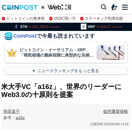
ビットコインの将来性
USDC買い方
ステーキング利率比較
株特集・関連銘柄
301,786.0
XRP
164.07
BNB
0.24
2.62
CoinPost
で今最も読まれています
ビットコイン・イーサリアム・XRP、
「弱気相場の最終段階に典型的な兆候」
＝クリプトクアント
ニュースランキングをもっと見る
米大手VC「a16z」、世界のリーダーに
Web3.0の十原則を提案
幸田直子
仮想通貨情報
参考：
a16z
公開日時:
2022/01/08 14:29