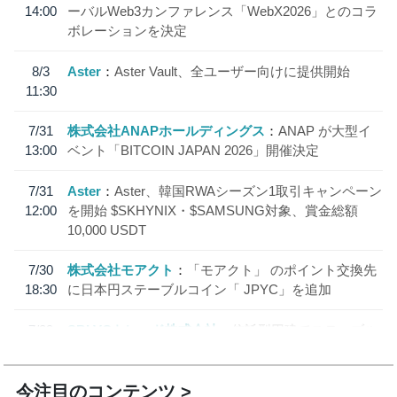
14:00
ーバルWeb3カンファレンス「WebX2026」とのコラ
ボレーションを決定
8/3
Aster
Aster Vault、全ユーザー向けに提供開始
11:30
7/31
株式会社ANAPホールディングス
ANAP が大型イ
13:00
ベント「BITCOIN JAPAN 2026」開催決定
7/31
Aster
Aster、韓国RWAシーズン1取引キャンペーン
12:00
を開始 $SKHYNIX・$SAMSUNG対象、賞金総額
10,000 USDT
7/30
株式会社モアクト
「モアクト」 のポイント交換先
18:30
に日本円ステーブルコイン「 JPYC」を追加
7/29
SBI VCトレード株式会社
信託型円建てステーブル
19:30
コイン「JPYSC」徹底解説セミナーを開催
今注目のコンテンツ