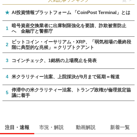
★
AI投資情報プラットフォーム 「CoinPost Terminal」とは
暗号資産交換業者に出庫制限強化を要請、詐欺被害防止
1
へ 金融庁と警察庁
ビットコイン・イーサリアム・XRP、「弱気相場の最終段
2
階に典型的な兆候」＝クリプトクアント
3
コインチェック、1銘柄の上場廃止を発表
4
米クラリティー法案、上院採決が9月まで延期＝報道
停滞中の米クラリティー法案、トランプ政権が倫理規定協
5
議に着手
注目・速報
市況・解説
動画解説
新着一覧