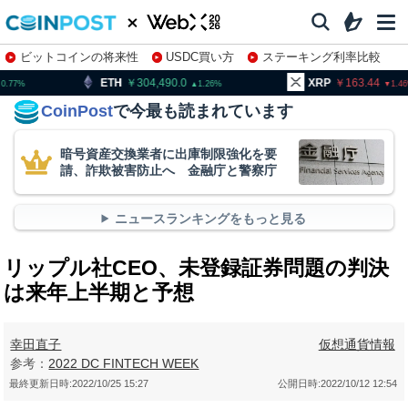
ビットコインの将来性
USDC買い方
ステーキング利率比較
株特集・関連銘柄
304,490.0
XRP
163.44
BNB
1.26
1.46
CoinPost
で今最も読まれています
暗号資産交換業者に出庫制限強化を要
請、詐欺被害防止へ 金融庁と警察庁
ニュースランキングをもっと見る
リップル社CEO、未登録証券問題の判決
は来年上半期と予想
幸田直子
仮想通貨情報
参考：
2022 DC FINTECH WEEK
最終更新日時:
2022/10/25 15:27
公開日時:
2022/10/12 12:54