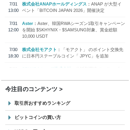
7/31
株式会社ANAPホールディングス
ANAP が大型イ
13:00
ベント「BITCOIN JAPAN 2026」開催決定
7/31
Aster
Aster、韓国RWAシーズン1取引キャンペーン
12:00
を開始 $SKHYNIX・$SAMSUNG対象、賞金総額
10,000 USDT
7/30
株式会社モアクト
「モアクト」 のポイント交換先
18:30
に日本円ステーブルコイン「 JPYC」を追加
7/29
SBI VCトレード株式会社
信託型円建てステーブル
19:30
コイン「JPYSC」徹底解説セミナーを開催
今注目のコンテンツ
取引所おすすめランキング
ビットコインの買い方