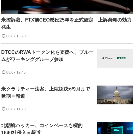
米控訴裁、FTX前CEO懲役25年を正式確定 上訴棄却の効力
発生
08/07 13:20
DTCCのRWAトークン化を支援へ、プルー
ムがワーキンググループ参加
08/07 12:45
米クラリティー法案、上院採決が9月まで
延期＝報道
08/07 11:28
北朝鮮ハッカー、コインベースも標的
1640社侵入＝報道