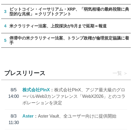
ビットコイン・イーサリアム・XRP、「弱気相場の最終段階に典
3
型的な兆候」＝クリプトクアント
4
米クラリティー法案、上院採決が9月まで延期＝報道
停滞中の米クラリティー法案、トランプ政権が倫理規定協議に着
5
手
プレスリリース
一覧
8/5
株式会社PlnX
株式会社PlnX、アジア最大級のグロ
14:00
ーバルWeb3カンファレンス「WebX2026」とのコラ
ボレーションを決定
8/3
Aster
Aster Vault、全ユーザー向けに提供開始
11:30