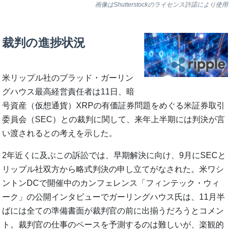
画像はShutterstockのライセンス許諾により使用
裁判の進捗状況
米リップル社のブラッド・ガーリン
グハウス最高経営責任者は11日、暗
号資産（仮想通貨）XRPの有価証券問題をめぐる米証券取引
委員会（SEC）との裁判に関して、来年上半期には判決が言
い渡されるとの考えを示した。
2年近くに及ぶこの訴訟では、早期解決に向け、9月にSECと
リップル社双方から略式判決の申し立てがなされた。米ワシ
ントンDCで開催中のカンフェレンス「フィンテック・ウィ
ーク」の公開インタビューでガーリングハウス氏は、11月半
ばには全ての準備書面が裁判官の前に出揃うだろうとコメン
ト。裁判官の仕事のペースを予測するのは難しいが、楽観的