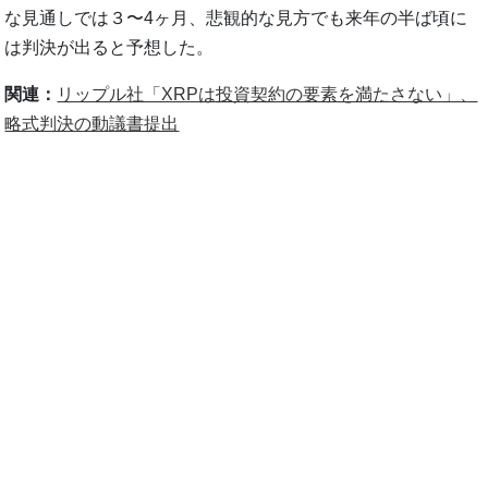
な見通しでは３〜4ヶ月、悲観的な見方でも来年の半ば頃に
は判決が出ると予想した。
関連：
リップル社「XRPは投資契約の要素を満たさない」、
略式判決の動議書提出