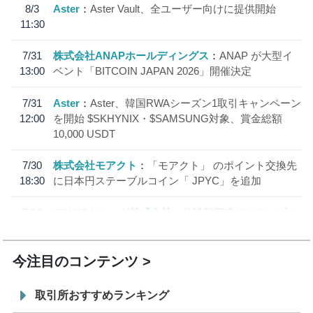
8/3
Aster
Aster Vault、全ユーザー向けに提供開始
11:30
7/31
株式会社ANAPホールディングス
ANAP が大型イ
13:00
ベント「BITCOIN JAPAN 2026」開催決定
7/31
Aster
Aster、韓国RWAシーズン1取引キャンペーン
12:00
を開始 $SKHYNIX・$SAMSUNG対象、賞金総額
10,000 USDT
7/30
株式会社モアクト
「モアクト」 のポイント交換先
18:30
に日本円ステーブルコイン「 JPYC」を追加
7/29
SBI VCトレード株式会社
信託型円建てステーブル
19:30
コイン「JPYSC」徹底解説セミナーを開催
今注目のコンテンツ
取引所おすすめランキング