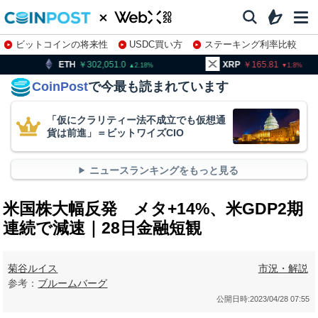
ビットコインの将来性
USDC買い方
ステーキング利率比較
株特集・関連銘柄
302,051.0
XRP
165.81
BNB
2.18
1.8
CoinPost
で今最も読まれています
「仮にクラリティー法不成立でも仮想通
貨は前進」＝ビットワイズCIO
ニュースランキングをもっと見る
米国株大幅反発 メタ+14%、米GDP2期
連続で減速｜28日金融短観
菊谷ルイス
市況・解説
参考：
ブルームバーグ
公開日時:
2023/04/28 07:55