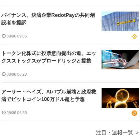
バイナンス、決済企業RedotPayの共同創
設者を提訴
08/06 09:05
トークン化株式に投票意向提出の道、エッ
クスストックスがブロードリッジと提携
08/06 08:20
アーサー・ヘイズ、AIバブル崩壊と政府救
済でビットコイン100万ドル超と予想
08/06 06:55
注目・速報一覧