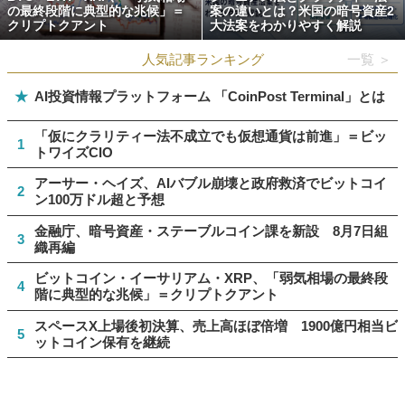
の最終段階に典型的な兆候」＝
案の違いとは？米国の暗号資産2
クリプトクアント
大法案をわかりやすく解説
人気記事ランキング
一覧 ＞
★
AI投資情報プラットフォーム 「CoinPost Terminal」とは
「仮にクラリティー法不成立でも仮想通貨は前進」＝ビッ
1
トワイズCIO
アーサー・ヘイズ、AIバブル崩壊と政府救済でビットコイ
2
ン100万ドル超と予想
金融庁、暗号資産・ステーブルコイン課を新設 8月7日組
3
織再編
ビットコイン・イーサリアム・XRP、「弱気相場の最終段
4
階に典型的な兆候」＝クリプトクアント
スペースX上場後初決算、売上高ほぼ倍増 1900億円相当ビ
5
ットコイン保有を継続