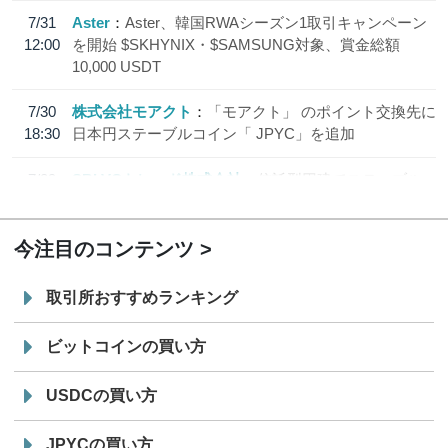
7/31
Aster
Aster、韓国RWAシーズン1取引キャンペーン
12:00
を開始 $SKHYNIX・$SAMSUNG対象、賞金総額
10,000 USDT
7/30
株式会社モアクト
「モアクト」 のポイント交換先に
18:30
日本円ステーブルコイン「 JPYC」を追加
7/29
SBI VCトレード株式会社
信託型円建てステーブル
19:30
コイン「JPYSC」徹底解説セミナーを開催
今注目のコンテンツ
取引所おすすめランキング
ビットコインの買い方
USDCの買い方
JPYCの買い方