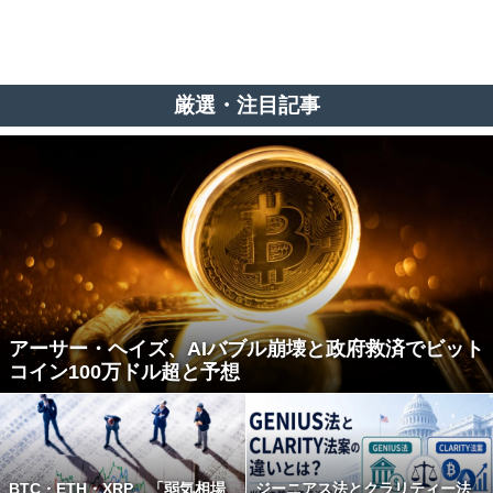
厳選・注目記事
アーサー・ヘイズ、AIバブル崩壊と政府救済でビット
コイン100万ドル超と予想
BTC・ETH・XRP、「弱気相場
ジーニアス法とクラリティー法