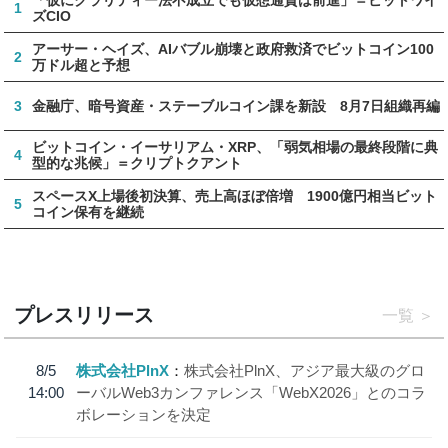
1
ズCIO
アーサー・ヘイズ、AIバブル崩壊と政府救済でビットコイン100
2
万ドル超と予想
3
金融庁、暗号資産・ステーブルコイン課を新設 8月7日組織再編
ビットコイン・イーサリアム・XRP、「弱気相場の最終段階に典
4
型的な兆候」＝クリプトクアント
スペースX上場後初決算、売上高ほぼ倍増 1900億円相当ビット
5
コイン保有を継続
プレスリリース
一覧
8/5
株式会社PlnX
株式会社PlnX、アジア最大級のグロ
14:00
ーバルWeb3カンファレンス「WebX2026」とのコラ
ボレーションを決定