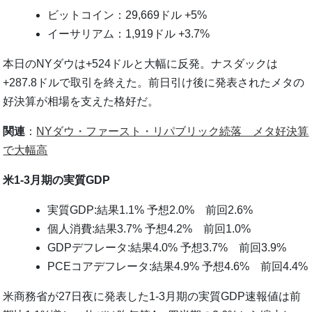
ビットコイン：29,669ドル +5%
イーサリアム：1,919ドル +3.7%
本日のNYダウは+524ドルと大幅に反発。ナスダックは
+287.8ドルで取引を終えた。前日引け後に発表されたメタの
好決算が相場を支えた格好だ。
関連
：
NYダウ・ファースト・リパブリック続落 メタ好決算
で大幅高
米1-3月期の実質GDP
実質GDP:結果1.1% 予想2.0% 前回2.6%
個人消費:結果3.7% 予想4.2% 前回1.0%
GDPデフレータ:結果4.0% 予想3.7% 前回3.9%
PCEコアデフレータ:結果4.9% 予想4.6% 前回4.4%
米商務省が27日夜に発表した1-3月期の実質GDP速報値は前