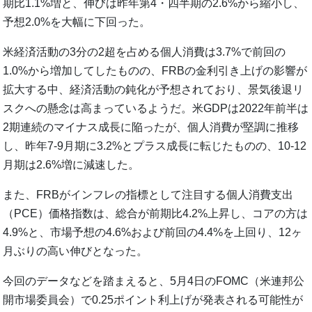
期比1.1%増と、伸びは昨年第4・四半期の2.6%から縮小し、
予想2.0%を大幅に下回った。
米経済活動の3分の2超を占める個人消費は3.7%で前回の
1.0%から増加してしたものの、FRBの金利引き上げの影響が
拡大する中、経済活動の鈍化が予想されており、景気後退リ
スクへの懸念は高まっているようだ。米GDPは2022年前半は
2期連続のマイナス成長に陥ったが、個人消費が堅調に推移
し、昨年7-9月期に3.2%とプラス成長に転じたものの、10-12
月期は2.6%増に減速した。
また、FRBがインフレの指標として注目する個人消費支出
（PCE）価格指数は、総合が前期比4.2%上昇し、コアの方は
4.9%と、市場予想の4.6%および前回の4.4%を上回り、12ヶ
月ぶりの高い伸びとなった。
今回のデータなどを踏まえると、5月4日のFOMC（米連邦公
開市場委員会）で0.25ポイント利上げが発表される可能性が