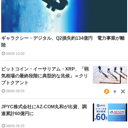
ギャラクシー・デジタル、Q2損失約134億円 電力事業が離
陸
08/06 10:00
ビットコイン・イーサリアム・XRP、「弱
気相場の最終段階に典型的な兆候」＝クリ
プトクアント
08/06 09:55
JPYC株式会社にAZ-COM丸和が出資、調
達累計60億円に
08/06 09:35