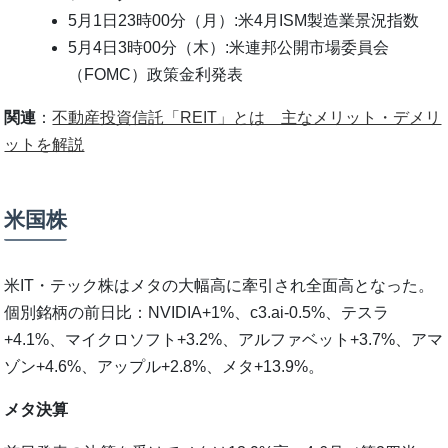
5月1日23時00分（月）:米4月ISM製造業景況指数
5月4日3時00分（木）:米連邦公開市場委員会
（FOMC）政策金利発表
関連
：
不動産投資信託「REIT」とは 主なメリット・デメリ
ットを解説
米国株
米IT・テック株はメタの大幅高に牽引され全面高となった。
個別銘柄の前日比：NVIDIA+1%、c3.ai-0.5%、テスラ
+4.1%、マイクロソフト+3.2%、アルファベット+3.7%、アマ
ゾン+4.6%、アップル+2.8%、メタ+13.9%。
メタ決算