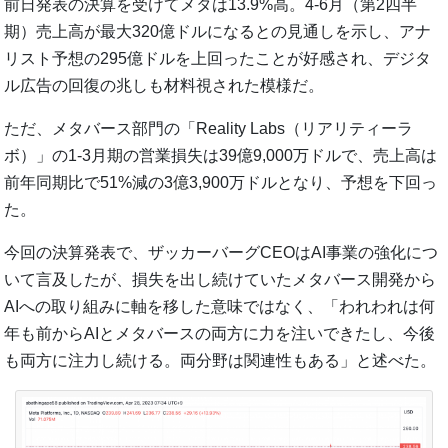
前日発表の決算を受けてメタは13.9%高。4-6月（第2四半
期）売上高が最大320億ドルになるとの見通しを示し、アナ
リスト予想の295億ドルを上回ったことが好感され、デジタ
ル広告の回復の兆しも材料視された模様だ。
ただ、メタバース部門の「Reality Labs（リアリティーラ
ボ）」の1-3月期の営業損失は39億9,000万ドルで、売上高は
前年同期比で51%減の3億3,900万ドルとなり、予想を下回っ
た。
今回の決算発表で、ザッカーバーグCEOはAI事業の強化につ
いて言及したが、損失を出し続けていたメタバース開発から
AIへの取り組みに軸を移した意味ではなく、「われわれは何
年も前からAIとメタバースの両方に力を注いできたし、今後
も両方に注力し続ける。両分野は関連性もある」と述べた。