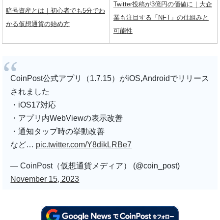
Twitter投稿が3億円の価値に｜大企
暗号資産とは｜初心者でも5分でわ
業も注目する「NFT」の仕組みと
かる仮想通貨の始め方
可能性
CoinPost公式アプリ（1.7.15）がiOS,Androidでリリース
されました
・iOS17対応
・アプリ内WebViewの表示改善
・通知タップ時の挙動改善
など…
pic.twitter.com/Y8dikLRBe7
— CoinPost（仮想通貨メディア） (@coin_post)
November 15, 2023