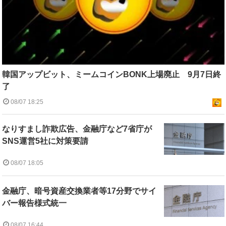
韓国アップビット、ミームコインBONK上場廃止 9月7日終
了
08/07 18:25
なりすまし詐欺広告、金融庁など7省庁が
SNS運営5社に対策要請
08/07 18:05
金融庁、暗号資産交換業者等17分野でサイ
バー報告様式統一
08/07 16:44