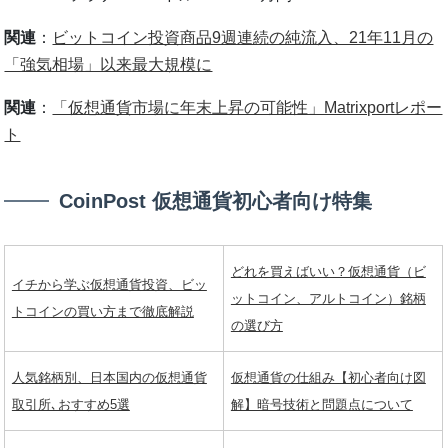
関連
：
ビットコイン投資商品9週連続の純流入、21年11月の
「強気相場」以来最大規模に
関連
：
「仮想通貨市場に年末上昇の可能性」Matrixportレポー
ト
CoinPost 仮想通貨初心者向け特集
どれを買えばいい？仮想通貨（ビ
イチから学ぶ仮想通貨投資、ビッ
ットコイン、アルトコイン）銘柄
トコインの買い方まで徹底解説
の選び方
人気銘柄別、日本国内の仮想通貨
仮想通貨の仕組み【初心者向け図
取引所､おすすめ5選
解】暗号技術と問題点について