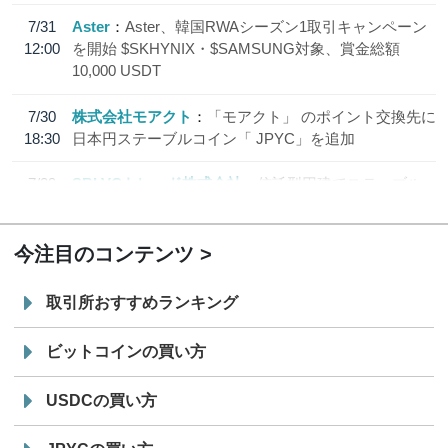
7/31
Aster
Aster、韓国RWAシーズン1取引キャンペーン
12:00
を開始 $SKHYNIX・$SAMSUNG対象、賞金総額
10,000 USDT
7/30
株式会社モアクト
「モアクト」 のポイント交換先に
18:30
日本円ステーブルコイン「 JPYC」を追加
7/29
SBI VCトレード株式会社
信託型円建てステーブル
19:30
コイン「JPYSC」徹底解説セミナーを開催
今注目のコンテンツ
取引所おすすめランキング
ビットコインの買い方
USDCの買い方