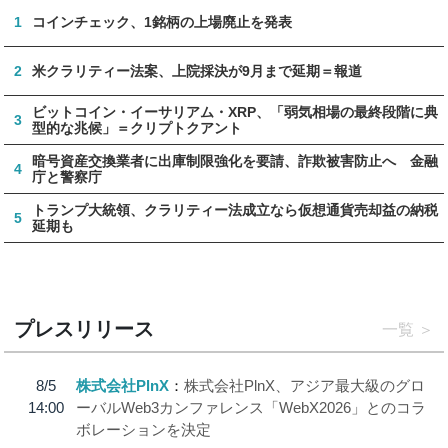
1
コインチェック、1銘柄の上場廃止を発表
2
米クラリティー法案、上院採決が9月まで延期＝報道
ビットコイン・イーサリアム・XRP、「弱気相場の最終段階に典
3
型的な兆候」＝クリプトクアント
暗号資産交換業者に出庫制限強化を要請、詐欺被害防止へ 金融
4
庁と警察庁
トランプ大統領、クラリティー法成立なら仮想通貨売却益の納税
5
延期も
プレスリリース
一覧
8/5
株式会社PlnX
株式会社PlnX、アジア最大級のグロ
14:00
ーバルWeb3カンファレンス「WebX2026」とのコラ
ボレーションを決定