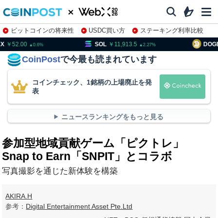
ビットコインの将来性
USDC買い方
ステーキング利率比較
株特集・関連銘柄
52.00
SOL
11,913.5
DOGE
0.6
2.27
CoinPost
で今最も読まれています
コインチェック、1銘柄の上場廃止を発
表
ニュースランキングをもっと見る
参加型地域貢献ゲーム「ピクトレ」
Snap to Earn「SNPIT」とコラボ
写真撮影を通じた新体験を構築
AKIRA.H
参考：
Digital Entertainment Asset Pte.Ltd