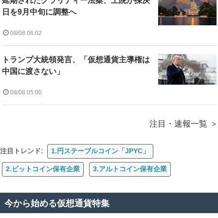
延期されたクラリティー法案、上院が採決
日を9月中旬に調整へ
08/08 06:02
トランプ大統領発言、「仮想通貨主導権は
中国に渡さない」
08/08 05:00
注目・速報一覧
注目トレンド:
1.円ステーブルコイン「JPYC」
2.ビットコイン保有企業
3.アルトコイン保有企業
今から始める仮想通貨特集