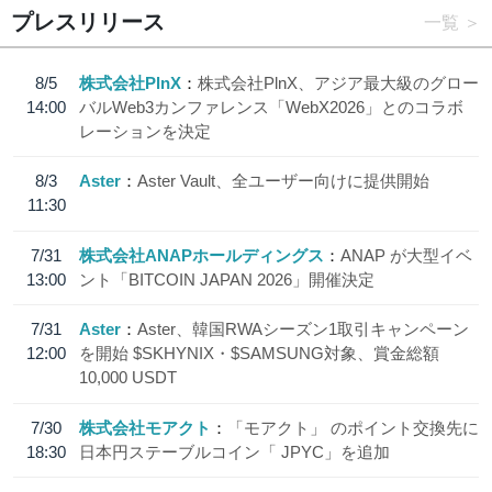
プレスリリース
一覧
8/5
株式会社PlnX
株式会社PlnX、アジア最大級のグロー
14:00
バルWeb3カンファレンス「WebX2026」とのコラボ
レーションを決定
8/3
Aster
Aster Vault、全ユーザー向けに提供開始
11:30
7/31
株式会社ANAPホールディングス
ANAP が大型イベ
13:00
ント「BITCOIN JAPAN 2026」開催決定
7/31
Aster
Aster、韓国RWAシーズン1取引キャンペーン
12:00
を開始 $SKHYNIX・$SAMSUNG対象、賞金総額
10,000 USDT
7/30
株式会社モアクト
「モアクト」 のポイント交換先に
18:30
日本円ステーブルコイン「 JPYC」を追加