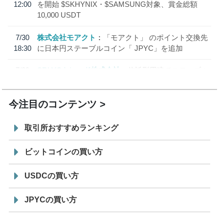
12:00
を開始 $SKHYNIX・$SAMSUNG対象、賞金総額
10,000 USDT
7/30
株式会社モアクト
「モアクト」 のポイント交換先
18:30
に日本円ステーブルコイン「 JPYC」を追加
7/29
SBI VCトレード株式会社
信託型円建てステーブル
19:30
コイン「JPYSC」徹底解説セミナーを開催
今注目のコンテンツ
取引所おすすめランキング
ビットコインの買い方
USDCの買い方
JPYCの買い方