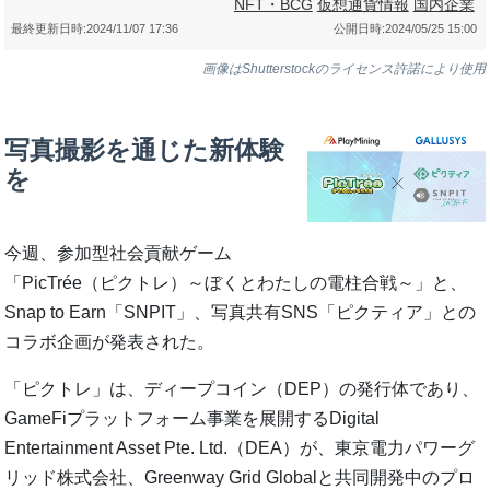
NFT・BCG
仮想通貨情報
国内企業
最終更新日時:
2024/11/07 17:36
公開日時:
2024/05/25 15:00
画像はShutterstockのライセンス許諾により使用
写真撮影を通じた新体験
を
今週、参加型社会貢献ゲーム
「PicTrée（ピクトレ）～ぼくとわたしの電柱合戦～」と、
Snap to Earn「SNPIT」、写真共有SNS「ピクティア」との
コラボ企画が発表された。
「ピクトレ」は、ディープコイン（DEP）の発行体であり、
GameFiプラットフォーム事業を展開するDigital
Entertainment Asset Pte. Ltd.（DEA）が、東京電力パワーグ
リッド株式会社、Greenway Grid Globalと共同開発中のプロ