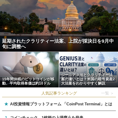
延期されたクラリティー法案、上院が採決日を9月中
旬に調整へ
ジーニアス法とクラリティー法
15年間休眠のビットコインが移
案の違いとは？米国の暗号資産2
動、平均取得単価は約10ドル
大法案をわかりやすく解説
人気記事ランキング
一覧 ＞
★
AI投資情報プラットフォーム 「CoinPost Terminal」とは
1
コインチェック、1銘柄の上場廃止を発表