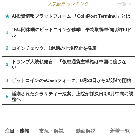
人気記事ランキング
一覧 ＞
★
AI投資情報プラットフォーム 「CoinPost Terminal」とは
15年間休眠のビットコインが移動、平均取得単価は約10ド
1
ル
2
コインチェック、1銘柄の上場廃止を発表
トランプ大統領発言、「仮想通貨主導権は中国に渡さな
3
い」
4
ビットコインのeCashフォーク、8月23日から3段階で開始
延期されたクラリティー法案、上院が採決日を9月中旬に調
5
整へ
注目・速報
市況・解説
動画解説
新着一覧