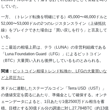
していた。
一方、（トレンド転換を明確にする）45,000〜46,000ドルと
52,000〜53,000ドルの2つのレジスタンスライン（上値抵抗
線）をブレイクできた場合は「買い戻しを行う」と言及して
いる。
ここ最近の相場上昇は、テラ（LUNA）の非営利組織である
「Luna Foundation Guard（LFG）」によるビットコイン
（BTC）大量買い入れも後押ししているものとみられる。
関連：
ビットコイン相場トレンド転換か、LFGの大量買いな
ど上昇圧力に
米ドルに連動したステーブルコイン「Terra USD（UST）」
の価値安定を図るにあたり、準備金として確保する。オンチ
ェーンデータによると、1日あたり1億2500万ドル相当を蓄
積。目標とする30億ドル分の調達に対し27,784BTC（約13億