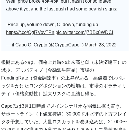
Well, price broke 45k-46k, but it hasn't consolidated
above it yet and the last push had some bearish signs:
-Price up, volume down, OI down, funding up
https://t.co/Ogj7VovTPn
pic.twitter.com/j7BBx8WDCl
— il Capo Of Crypto (@CryptoCapo_)
March 28, 2022
根拠にあるのは、価格上昇時の出来高とOI（未決済建玉）の
減少、デリバティブ（金融派生商品）市場の
FundingRate（資金調達率）の上昇がある。高値圏でレバレ
ッジをかけたロングポジションの増加は、市場のボラティリ
ティ（価格変動性）拡大リスクに直結し得る。
Capo氏は3月1日時点でメインシナリオを弱気に据え置き、
サポートライン（下値支持線）30,000ドル水準の下方ブレイ
クを予想していた。大量ロスカットを巻き込めば、21,000〜
23,000ドル水準まで下落するおそれもあるとして警鐘を鳴ら