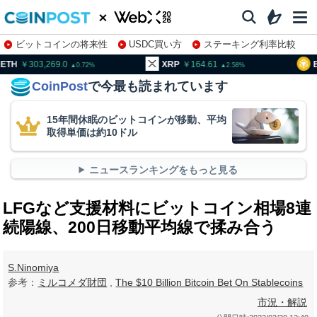
ビットコインの将来性
USDC買い方
ステーキング利率比較
株特集・関連銘柄
03,269.0
XRP
164.61
BNB
95
0.72
2.58
CoinPost
で今最も読まれています
15年間休眠のビットコインが移動、平均
取得単価は約10ドル
ニュースランキングをもっと見る
LFGなど支援材料にビットコイン相場8連
続陽線、200日移動平均線で揉み合う
S.Ninomiya
参考：
ミルコメダ財団
,
The $10 Billion Bitcoin Bet On Stablecoins
市況・解説