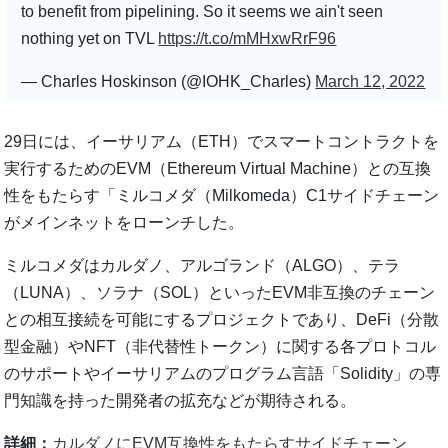
to benefit from pipelining. So it seems we ain't seen
nothing yet on TVL
https://t.co/mMHxwRrF96
— Charles Hoskinson (@IOHK_Charles)
March 12, 2022
29日には、イーサリアム（ETH）でスマートコントラクトを
実行するためのEVM（Ethereum Virtual Machine）との互換
性をもたらす「ミルコメダ（Milkomeda）C1サイドチェーン
がメインネットをローンチした。
ミルコメダはカルダノ、アルゴランド（ALGO）、テラ
（LUNA）、ソラナ（SOL）といったEVM非互換のチェーン
との相互接続を可能にするプロジェクトであり、DeFi（分散
型金融）やNFT（非代替性トークン）に関する各プロトコル
のサポートやイーサリアムのプログラム言語「Solidity」の専
門知識を持った開発者の拡充などが期待される。
詳細：
カルダノにEVM互換性をもたらすサイドチェーン