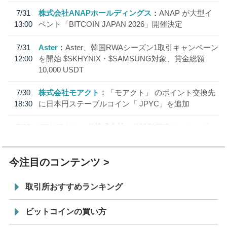
7/31
株式会社ANAPホールディングス
ANAP が大型イ
13:00
ベント「BITCOIN JAPAN 2026」開催決定
7/31
Aster
Aster、韓国RWAシーズン1取引キャンペーン
12:00
を開始 $SKHYNIX・$SAMSUNG対象、賞金総額
10,000 USDT
7/30
株式会社モアクト
「モアクト」 のポイント交換先
18:30
に日本円ステーブルコイン「 JPYC」を追加
7/29
SBI VCトレード株式会社
信託型円建てステーブル
19:30
コイン「JPYSC」徹底解説セミナーを開催
今注目のコンテンツ
取引所おすすめランキング
ビットコインの買い方