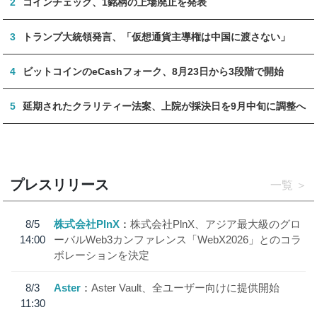
2
コインチェック、1銘柄の上場廃止を発表
3
トランプ大統領発言、「仮想通貨主導権は中国に渡さない」
4
ビットコインのeCashフォーク、8月23日から3段階で開始
5
延期されたクラリティー法案、上院が採決日を9月中旬に調整へ
プレスリリース
一覧
8/5
株式会社PlnX
株式会社PlnX、アジア最大級のグロ
14:00
ーバルWeb3カンファレンス「WebX2026」とのコラ
ボレーションを決定
8/3
Aster
Aster Vault、全ユーザー向けに提供開始
11:30