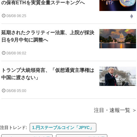
の保有ETHを実質全量ステーキングへ
08/08 06:25
延期されたクラリティー法案、上院が採決
日を9月中旬に調整へ
08/08 06:02
トランプ大統領発言、「仮想通貨主導権は
中国に渡さない」
08/08 05:00
注目・速報一覧
注目トレンド:
1.円ステーブルコイン「JPYC」