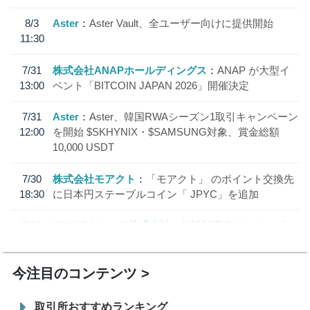
8/3
Aster
Aster Vault、全ユーザー向けに提供開始
11:30
7/31
株式会社ANAPホールディングス
ANAP が大型イ
13:00
ベント「BITCOIN JAPAN 2026」開催決定
7/31
Aster
Aster、韓国RWAシーズン1取引キャンペーン
12:00
を開始 $SKHYNIX・$SAMSUNG対象、賞金総額
10,000 USDT
7/30
株式会社モアクト
「モアクト」 のポイント交換先
18:30
に日本円ステーブルコイン「 JPYC」を追加
7/29
SBI VCトレード株式会社
信託型円建てステーブル
19:30
コイン「JPYSC」徹底解説セミナーを開催
今注目のコンテンツ
取引所おすすめランキング