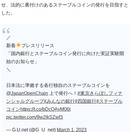
せ、法的に裏付けのあるステーブルコインの発行を目指すと
した。
／
新着
プレスリリース
「国内銀行とステーブルコイン発行に向けた実証実験開
始のお知らせ」
＼
日本法に準拠する各行独自のステーブルコインを
@JapanOpenChain
上で発行へ！
#東京きらぼしフィナ
ンシャルグループ
#みんなの銀行
#四国銀行
#ステーブル
コイン
https://t.co/bDcQAyM06t
pic.twitter.com/9w2lkSZwf3
— G.U.net (@G_U_net)
March 1, 2023