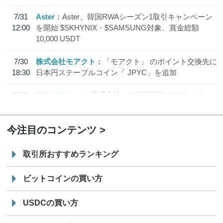
7/31
Aster
Aster、韓国RWAシーズン1取引キャンペーン
12:00
を開始 $SKHYNIX・$SAMSUNG対象、賞金総額
10,000 USDT
7/30
株式会社モアクト
「モアクト」 のポイント交換先に
18:30
日本円ステーブルコイン「 JPYC」を追加
7/29
SBI VCトレード株式会社
信託型円建てステーブル
19:30
コイン「JPYSC」徹底解説セミナーを開催
今注目のコンテンツ
取引所おすすめランキング
ビットコインの買い方
USDCの買い方