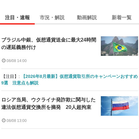
注目・速報
市況・解説
動画解説
新着一覧
ブラジル中銀、仮想通貨送金に最大24時間
の遅延義務付け
08/08 14:00
【注目】:
【2026年8月最新】仮想通貨取引所のキャンペーンおすすめ
9選 注意点も解説
ロシア当局、ウクライナ発詐欺に関与した
違法仮想通貨交換所を摘発 20人超拘束
08/08 13:00