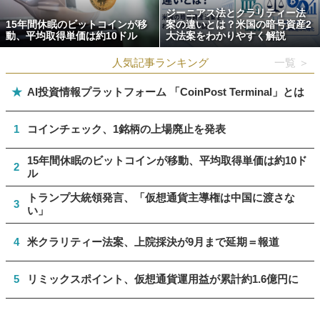
ジーニアス法とクラリティー法
15年間休眠のビットコインが移
案の違いとは？米国の暗号資産2
動、平均取得単価は約10ドル
大法案をわかりやすく解説
人気記事ランキング
一覧 ＞
★
AI投資情報プラットフォーム 「CoinPost Terminal」とは
1
コインチェック、1銘柄の上場廃止を発表
15年間休眠のビットコインが移動、平均取得単価は約10ド
2
ル
トランプ大統領発言、「仮想通貨主導権は中国に渡さな
3
い」
4
米クラリティー法案、上院採決が9月まで延期＝報道
5
リミックスポイント、仮想通貨運用益が累計約1.6億円に