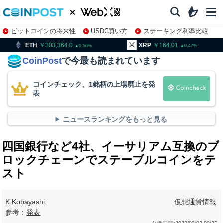
ビットコインの将来性
USDC買い方
ステーキング利率比較
株特集・関連銘柄
303,364.0
XRP
164.01
BNB
9
0.56
0.47
CoinPost
で今最も読まれています
コインチェック、1銘柄の上場廃止を発
表
ニュースランキングをもっと見る
四国銀行など4社、イーサリアム互換のブ
ロックチェーンでステーブルコインをテ
スト
K.Kobayashi
仮想通貨情報
参考：
発表
公開日時:
2023/03/02 09:25