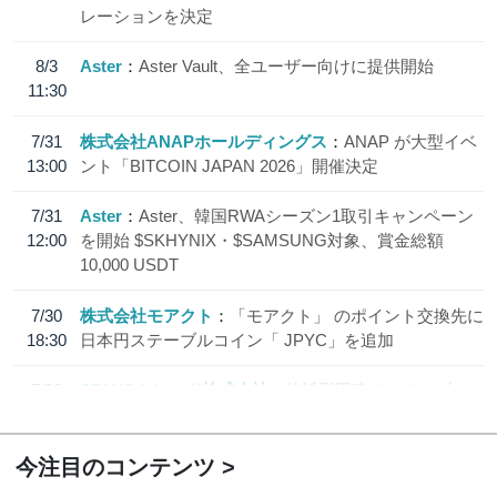
レーションを決定
8/3
Aster
Aster Vault、全ユーザー向けに提供開始
11:30
7/31
株式会社ANAPホールディングス
ANAP が大型イベ
13:00
ント「BITCOIN JAPAN 2026」開催決定
7/31
Aster
Aster、韓国RWAシーズン1取引キャンペーン
12:00
を開始 $SKHYNIX・$SAMSUNG対象、賞金総額
10,000 USDT
7/30
株式会社モアクト
「モアクト」 のポイント交換先に
18:30
日本円ステーブルコイン「 JPYC」を追加
7/29
SBI VCトレード株式会社
信託型円建てステーブル
19:30
コイン「JPYSC」徹底解説セミナーを開催
今注目のコンテンツ