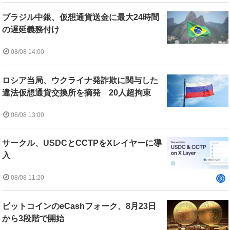
ブラジル中銀、仮想通貨送金に最大24時間
の遅延義務付け
08/08 14:00
ロシア当局、ウクライナ発詐欺に関与した
違法仮想通貨交換所を摘発 20人超拘束
08/08 13:00
サークル、USDCとCCTPをXレイヤーに導
入
08/08 11:20
ビットコインのeCashフォーク、8月23日
から3段階で開始