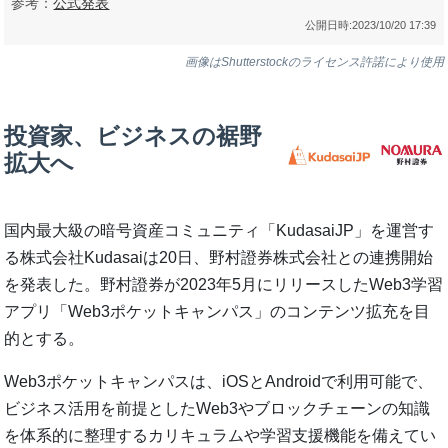
参考：
公式発表
公開日時:
2023/10/20 17:39
画像はShutterstockのライセンス許諾により使用
投資家、ビジネスの裾野
拡大へ
国内最大級の暗号資産コミュニティ「KudasaiJP」を運営す
る株式会社Kudasaiは20日、野村證券株式会社との連携開始
を発表した。野村證券が2023年5月にリリースしたWeb3学習
アプリ「Web3ポケットキャンパス」のコンテンツ拡充を目
的とする。
Web3ポケットキャンパスは、iOSとAndroidで利用可能で、
ビジネス活用を前提としたWeb3やブロックチェーンの知識
を体系的に整理するカリキュラムや学習支援機能を備えてい