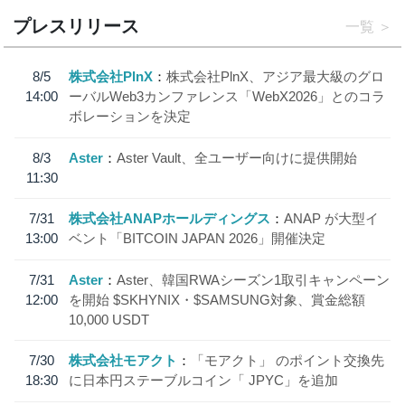
プレスリリース
一覧
8/5
株式会社PlnX
株式会社PlnX、アジア最大級のグロ
14:00
ーバルWeb3カンファレンス「WebX2026」とのコラ
ボレーションを決定
8/3
Aster
Aster Vault、全ユーザー向けに提供開始
11:30
7/31
株式会社ANAPホールディングス
ANAP が大型イ
13:00
ベント「BITCOIN JAPAN 2026」開催決定
7/31
Aster
Aster、韓国RWAシーズン1取引キャンペーン
12:00
を開始 $SKHYNIX・$SAMSUNG対象、賞金総額
10,000 USDT
7/30
株式会社モアクト
「モアクト」 のポイント交換先
18:30
に日本円ステーブルコイン「 JPYC」を追加