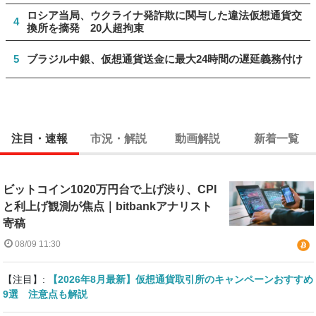
ロシア当局、ウクライナ発詐欺に関与した違法仮想通貨交
4
換所を摘発 20人超拘束
5
ブラジル中銀、仮想通貨送金に最大24時間の遅延義務付け
注目・速報
市況・解説
動画解説
新着一覧
ビットコイン1020万円台で上げ渋り、CPI
と利上げ観測が焦点｜bitbankアナリスト
寄稿
08/09 11:30
【注目】:
【2026年8月最新】仮想通貨取引所のキャンペーンおすすめ
9選 注意点も解説