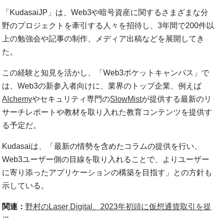
「KudasaiJP」は、Web3や暗号資産に関するさまざまな分
野のプロジェクトを牽引する人々を招待し、3年間で200件以
上の勉強会や記事の制作、メディア出稿などを展開してき
た。
この経験と知見を活かし、「Web3ポケットキャンパス」で
は、Web3の新参入者向けに、業界のトップ企業、例えば
Alchemy
やセキュリティ専門の
SlowMist
が提供する最新のリ
サーチレポートや教材を取り入れた教育コンテンツを提供す
る予定だ。
Kudasaiは、「最新の情勢を含めたコラムの提供を行い、
Web3ユーザー側の目線を取り入れることで、よりユーザー
に寄り添ったアプリケーションの構築を目指す」との方針も
示している。
関連：
野村のLaser Digital、2023年初頭に仮想通貨取引を提