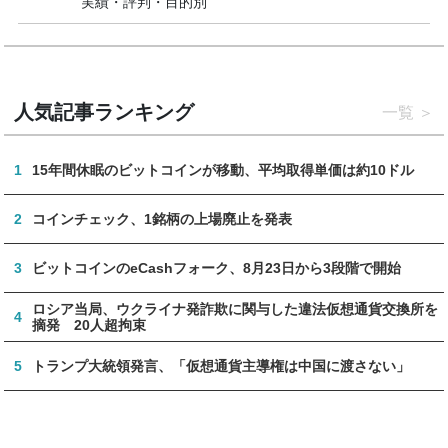
実績・評判・目的別
人気記事ランキング
一覧
1
15年間休眠のビットコインが移動、平均取得単価は約10ドル
2
コインチェック、1銘柄の上場廃止を発表
3
ビットコインのeCashフォーク、8月23日から3段階で開始
ロシア当局、ウクライナ発詐欺に関与した違法仮想通貨交換所を
4
摘発 20人超拘束
5
トランプ大統領発言、「仮想通貨主導権は中国に渡さない」