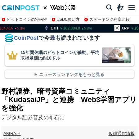
ビットコインの将来性
USDC買い方
ステーキング利率比較
株特集・関連銘柄
ETH
302,804.0
XRP
164.31
0.17
0.65
CoinPost
で今最も読まれています
15年間休眠のビットコインが移動、平均
取得単価は約10ドル
ニュースランキングをもっと見る
野村證券、暗号資産コミュニティ
「KudasaiJP」と連携 Web3学習アプリ
を強化
デジタル証券普及の布石に
AKIRA.H
仮想通貨情報