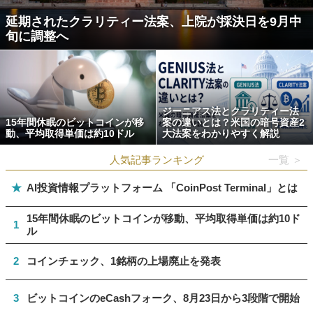
延期されたクラリティー法案、上院が採決日を9月中
旬に調整へ
ジーニアス法とクラリティー法
15年間休眠のビットコインが移
案の違いとは？米国の暗号資産2
動、平均取得単価は約10ドル
大法案をわかりやすく解説
人気記事ランキング
一覧 ＞
★
AI投資情報プラットフォーム 「CoinPost Terminal」とは
15年間休眠のビットコインが移動、平均取得単価は約10ド
1
ル
2
コインチェック、1銘柄の上場廃止を発表
3
ビットコインのeCashフォーク、8月23日から3段階で開始