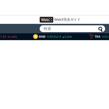
WebX完全ガイド
BNB
93,612.4
TRX
51.64
0.22
0.14
導のブロックチェーン規格、
新規承認 ドイツ、日本など
参加予定