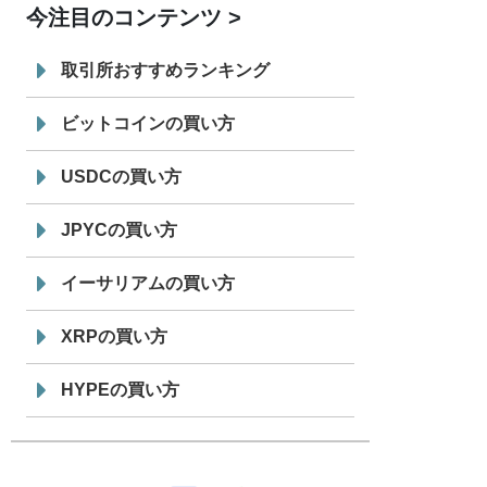
今注目のコンテンツ
7/29
SBI VCトレード株式会社
信託型円建
19:30
てステーブルコイン「JPYSC」徹底解
取引所おすすめランキング
説セミナーを開催
ビットコインの買い方
USDCの買い方
JPYCの買い方
イーサリアムの買い方
XRPの買い方
HYPEの買い方