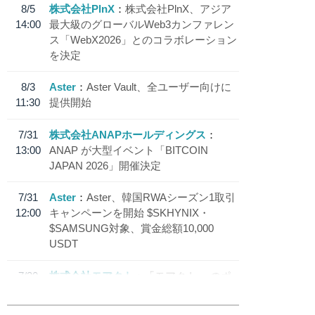
8/5
株式会社PlnX
株式会社PlnX、アジア
14:00
最大級のグローバルWeb3カンファレン
ス「WebX2026」とのコラボレーション
を決定
8/3
Aster
Aster Vault、全ユーザー向けに
11:30
提供開始
7/31
株式会社ANAPホールディングス
13:00
ANAP が大型イベント「BITCOIN
JAPAN 2026」開催決定
7/31
Aster
Aster、韓国RWAシーズン1取引
12:00
キャンペーンを開始 $SKHYNIX・
$SAMSUNG対象、賞金総額10,000
USDT
7/30
株式会社モアクト
「モアクト」 のポ
18:30
イント交換先に日本円ステーブルコイン
「 JPYC」を追加