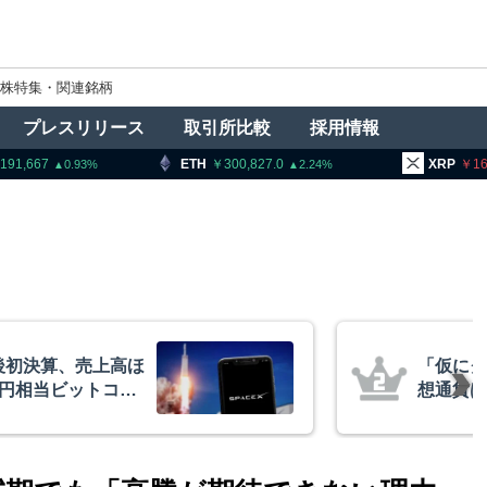
株特集・関連銘柄
プレスリリース
取引所比較
採用情報
ETH
300,827.0
XRP
167.43
2.24
1.01
ィー法不成立でも仮
中国主
＝ビットワイズCIO
ISOが
策定に