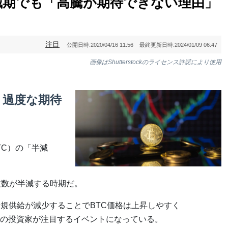
減期でも「高騰が期待できない理由」
注目
公開日時:
2020/04/16 11:56
最終更新日時:
2024/01/09 06:47
画像はShutterstockのライセンス許諾により使用
、過度な期待
TC）の「半減
枚数が半減する時期だ。
新規供給が減少することでBTC価格は上昇しやすく
の投資家が注目するイベントになっている。