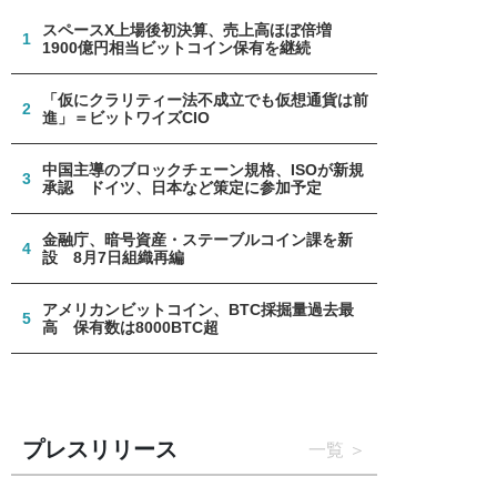
スペースX上場後初決算、売上高ほぼ倍増
1
1900億円相当ビットコイン保有を継続
「仮にクラリティー法不成立でも仮想通貨は前
2
進」＝ビットワイズCIO
中国主導のブロックチェーン規格、ISOが新規
3
承認 ドイツ、日本など策定に参加予定
金融庁、暗号資産・ステーブルコイン課を新
4
設 8月7日組織再編
アメリカンビットコイン、BTC採掘量過去最
5
高 保有数は8000BTC超
プレスリリース
一覧