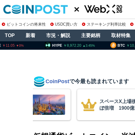
ビットコインの将来性
USDC買い方
ステーキング利率比較
TOP
新着
市況・解説
主要銘柄
取材特集
HYPE
8,972.20
BTC
10,191,667
3.45
0.93
CoinPost
で今最も読まれています
算、売上高ほ
「仮にクラリテ
当ビットコイ
想通貨は前進」