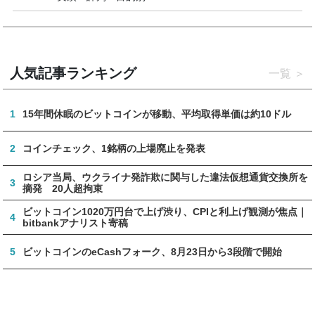
人気記事ランキング
一覧
1
15年間休眠のビットコインが移動、平均取得単価は約10ドル
2
コインチェック、1銘柄の上場廃止を発表
ロシア当局、ウクライナ発詐欺に関与した違法仮想通貨交換所を
3
摘発 20人超拘束
ビットコイン1020万円台で上げ渋り、CPIと利上げ観測が焦点｜
4
bitbankアナリスト寄稿
5
ビットコインのeCashフォーク、8月23日から3段階で開始