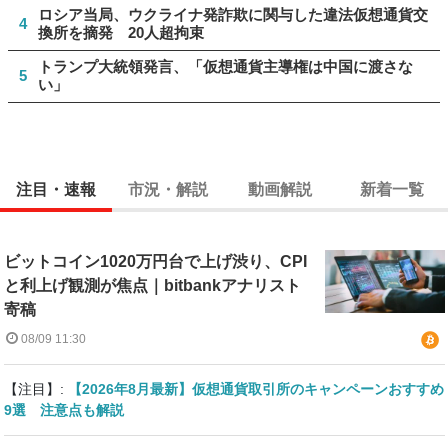
ロシア当局、ウクライナ発詐欺に関与した違法仮想通貨交
4
換所を摘発 20人超拘束
トランプ大統領発言、「仮想通貨主導権は中国に渡さな
5
い」
注目・速報
市況・解説
動画解説
新着一覧
ビットコイン1020万円台で上げ渋り、CPI
と利上げ観測が焦点｜bitbankアナリスト
寄稿
08/09 11:30
【注目】:
【2026年8月最新】仮想通貨取引所のキャンペーンおすすめ
9選 注意点も解説