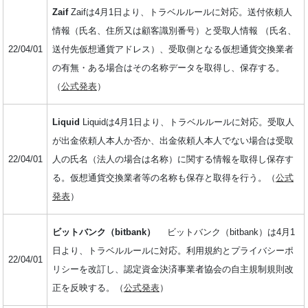
Zaif
Zaifは4月1日より、トラベルルールに対応。送付依頼人
情報（氏名、住所又は顧客識別番号）と受取人情報 （氏名、
22/04/01
送付先仮想通貨アドレス）、受取側となる仮想通貨交換業者
の有無・ある場合はその名称データを取得し、保存する。
（
公式発表
）
Liquid
Liquidは4月1日より、トラベルルールに対応。受取人
が出金依頼人本人か否か、出金依頼人本人でない場合は受取
22/04/01
人の氏名（法人の場合は名称）に関する情報を取得し保存す
る。仮想通貨交換業者等の名称も保存と取得を行う。（
公式
発表
）
ビットバンク（bitbank）
ビットバンク（bitbank）は4月1
日より、トラベルルールに対応。利用規約とプライバシーポ
22/04/01
リシーを改訂し、認定資金決済事業者協会の自主規制規則改
正を反映する。（
公式発表
）