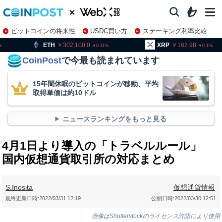
ビットコインの将来性
USDC買い方
ステーキング利率比較
株特集・関連銘柄
302,100.0
XRP
162.98
BNB
0.11
0.1
CoinPost
で今最も読まれています
15年間休眠のビットコインが移動、平均
取得単価は約10ドル
ニュースランキングをもっと見る
4月1日より導入の「トラベルルール」
国内仮想通貨取引所の対応まとめ
S.Inosita
仮想通貨情報
最終更新日時:
2022/03/31 12:19
公開日時:
2022/03/30 12:51
画像はShutterstockのライセンス許諾により使用