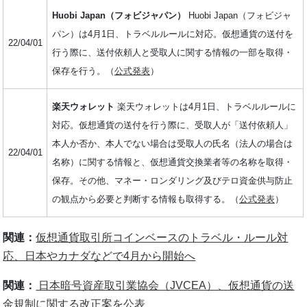
Huobi Japan（フォビジャパン）
Huobi Japan（フォビジャ
パン）は4月1日、トラベルルールに対応。仮想通貨の送付を
22/04/01
行う際に、送付依頼人と受取人に関する情報の一部を取得・
保存を行う。（
公式発表
）
楽天ウォレット
楽天ウォレットは4月1日、トラベルルールに
対応。仮想通貨の送付を行う際に、受取人が「送付依頼人」
本人か否か、本人でない場合は受取人の氏名（法人の場合は
22/04/01
名称）に関する情報と、仮想通貨交換業者等の名称を取得・
保存。その他、マネー・ロンダリング及びテロ資⾦供与防止
の観点から必要と判断する情報も取得する。（
公式発表
）
関連：
仮想通貨取引所コインベースのトラベル・ルール対
応、日本やカナダなどで4月から開始へ
関連：
日本暗号資産取引業協会（JVCEA）、仮想通貨の送
金規制に関する改正案を公表