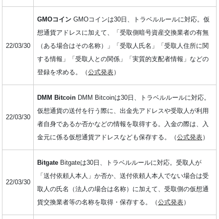
GMOコイン
GMOコインは30日、トラベルルールに対応。仮
想通貨アドレスに加えて、「受取側暗号資産交換業者の有無
22/03/30
（ある場合はその名称）」「受取人氏名」「受取人住所に関
する情報」「受取人との関係」「実質的支配者情報」などの
登録を求める。（
公式発表
）
DMM Bitcoin
DMM Bitcoinは30日、トラベルルールに対応。
仮想通貨の送付を行う際に、出金先アドレスや受取人が利用
22/03/30
者自身であるか否かなどの情報を取得する。入金の際は、入
金元に係る仮想通貨アドレスなども保存する。（
公式発表
）
Bitgate
Bitgateは30日、トラベルルールに対応。受取人が
「送付依頼人本人」か否か、送付依頼人本人でない場合は受
22/03/30
取人の氏名（法人の場合は名称）に加えて、受取側の仮想通
貨交換業者等の名称を取得・保存する。（
公式発表
）