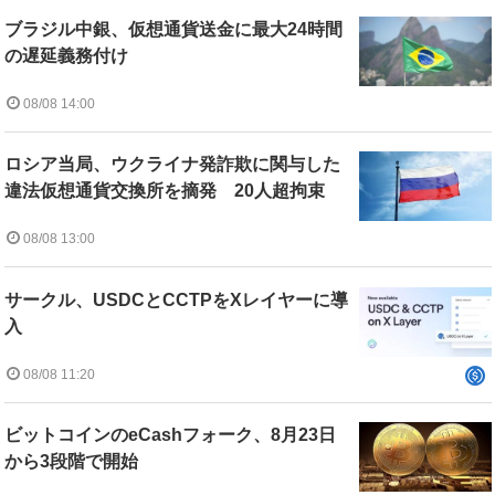
ブラジル中銀、仮想通貨送金に最大24時間
の遅延義務付け
08/08 14:00
ロシア当局、ウクライナ発詐欺に関与した
違法仮想通貨交換所を摘発 20人超拘束
08/08 13:00
サークル、USDCとCCTPをXレイヤーに導
入
08/08 11:20
ビットコインのeCashフォーク、8月23日
から3段階で開始