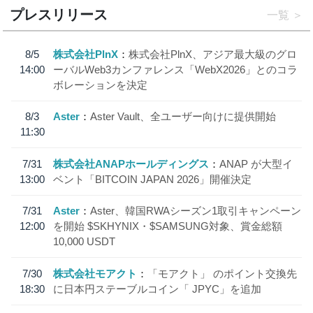
プレスリリース
一覧
8/5
株式会社PlnX
株式会社PlnX、アジア最大級のグロ
14:00
ーバルWeb3カンファレンス「WebX2026」とのコラ
ボレーションを決定
8/3
Aster
Aster Vault、全ユーザー向けに提供開始
11:30
7/31
株式会社ANAPホールディングス
ANAP が大型イ
13:00
ベント「BITCOIN JAPAN 2026」開催決定
7/31
Aster
Aster、韓国RWAシーズン1取引キャンペーン
12:00
を開始 $SKHYNIX・$SAMSUNG対象、賞金総額
10,000 USDT
7/30
株式会社モアクト
「モアクト」 のポイント交換先
18:30
に日本円ステーブルコイン「 JPYC」を追加