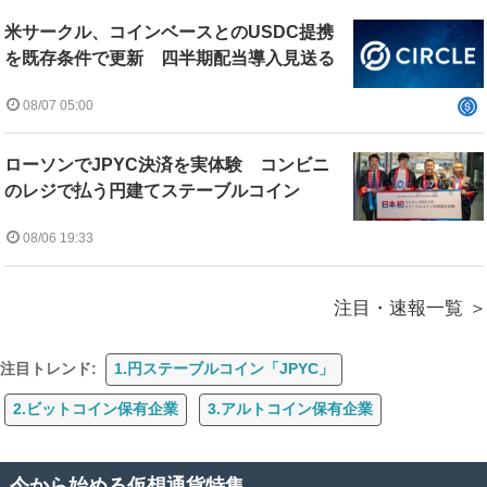
米サークル、コインベースとのUSDC提携
を既存条件で更新 四半期配当導入見送る
08/07 05:00
ローソンでJPYC決済を実体験 コンビニ
のレジで払う円建てステーブルコイン
08/06 19:33
注目・速報一覧
注目トレンド:
1.円ステーブルコイン「JPYC」
2.ビットコイン保有企業
3.アルトコイン保有企業
今から始める仮想通貨特集