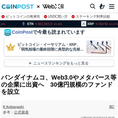
ビットコインの将来性
USDC買い方
ステーキング利率比較
株特集・関連銘柄
301,665.0
XRP
164.50
BNB
0.06
1.47
CoinPost
で今最も読まれています
ビットコイン・イーサリアム・XRP、
「弱気相場の最終段階に典型的な兆候」
＝クリプトクアント
ニュースランキングをもっと見る
バンダイナムコ、Web3.0やメタバース等
の企業に出資へ 30億円規模のファンド
を設立
K.Kobayashi
BC
参考：
公式発表
公開日時:
2022/04/13 08:55