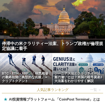
停滞中の米クラリティー法案、トランプ政権が倫理規
定協議に着手
BTC・ETH・XRP、「弱気相場
ジーニアス法とクラリティー法
の最終段階に典型的な兆候」＝
案の違いとは？米国の暗号資産2
クリプトクアント
大法案をわかりやすく解説
人気記事ランキング
一覧 ＞
★
AI投資情報プラットフォーム 「CoinPost Terminal」とは