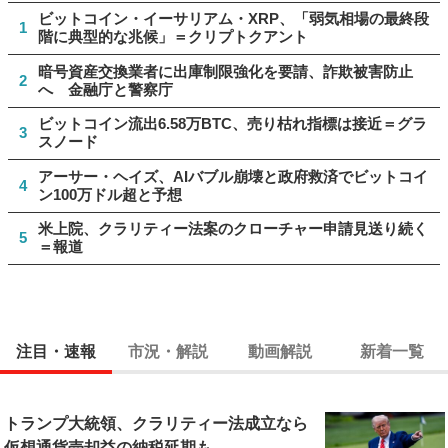
ビットコイン・イーサリアム・XRP、「弱気相場の最終段
1
階に典型的な兆候」＝クリプトクアント
暗号資産交換業者に出庫制限強化を要請、詐欺被害防止
2
へ 金融庁と警察庁
ビットコイン流出6.58万BTC、売り枯れ指標は接近＝グラ
3
スノード
アーサー・ヘイズ、AIバブル崩壊と政府救済でビットコイ
4
ン100万ドル超と予想
米上院、クラリティー法案のクローチャー申請見送り続く
5
＝報道
注目・速報
市況・解説
動画解説
新着一覧
トランプ大統領、クラリティー法成立なら
仮想通貨売却益の納税延期も