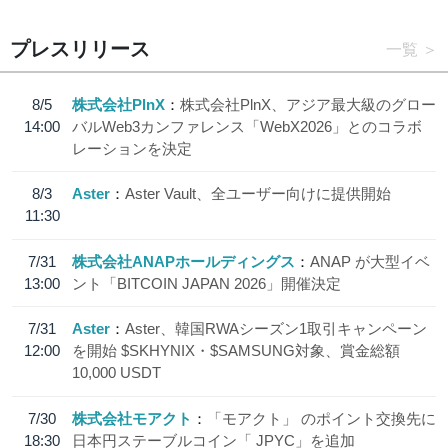
プレスリリース
一覧
8/5
株式会社PlnX
株式会社PlnX、アジア最大級のグロー
14:00
バルWeb3カンファレンス「WebX2026」とのコラボ
レーションを決定
8/3
Aster
Aster Vault、全ユーザー向けに提供開始
11:30
7/31
株式会社ANAPホールディングス
ANAP が大型イベ
13:00
ント「BITCOIN JAPAN 2026」開催決定
7/31
Aster
Aster、韓国RWAシーズン1取引キャンペーン
12:00
を開始 $SKHYNIX・$SAMSUNG対象、賞金総額
10,000 USDT
7/30
株式会社モアクト
「モアクト」 のポイント交換先に
18:30
日本円ステーブルコイン「 JPYC」を追加