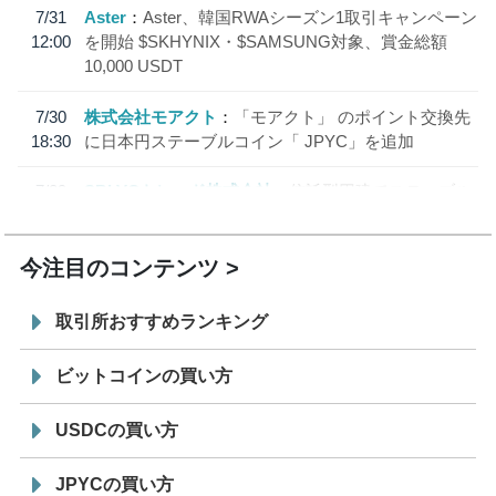
7/31
Aster
Aster、韓国RWAシーズン1取引キャンペーン
12:00
を開始 $SKHYNIX・$SAMSUNG対象、賞金総額
10,000 USDT
7/30
株式会社モアクト
「モアクト」 のポイント交換先
18:30
に日本円ステーブルコイン「 JPYC」を追加
7/29
SBI VCトレード株式会社
信託型円建てステーブル
19:30
コイン「JPYSC」徹底解説セミナーを開催
今注目のコンテンツ
取引所おすすめランキング
ビットコインの買い方
USDCの買い方
JPYCの買い方