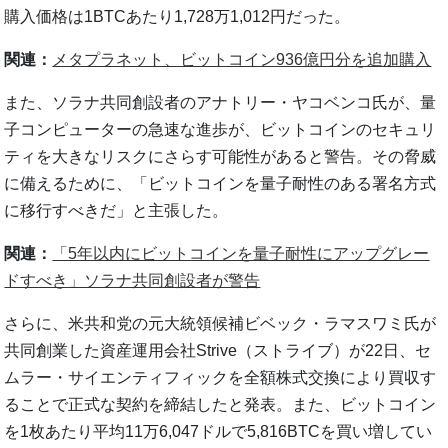
購入価格は1BTCあたり1,728万1,012円だった。
関連：
メタプラネット、ビットコイン936億円分を追加購入
また、ソラナ共同創設者のアナトリー・ヤコベンコ氏が、量
子コンピューターの急速な進歩が、ビットコインのセキュリ
ティを大きなリスクにさらす可能性があると警告。その脅威
に備えるために、「ビットコインを量子耐性のある署名方式
に移行すべきだ」と主張した。
関連：
「5年以内にビットコインを量子耐性にアップグレー
ドすべき」ソラナ共同創設者が警告
さらに、米共和党の元大統領候補ビベック・ラマスワミ氏が
共同創業した資産運用会社Strive（ストライブ）が22日、セ
ムラー・サイエンティフィックを全額株式交換により買収す
ることで正式な契約を締結したと発表。また、ビットコイン
を1枚あたり平均11万6,047ドルで5,816BTCを買い増してい