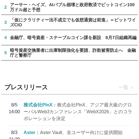
アーサー・ヘイズ、AIバブル崩壊と政府救済でビットコイン100
2
万ドル超と予想
「仮にクラリティー法不成立でも仮想通貨は前進」＝ビットワイ
3
ズCIO
4
金融庁、暗号資産・ステーブルコイン課を新設 8月7日組織再編
暗号資産交換業者に出庫制限強化を要請、詐欺被害防止へ 金融
5
庁と警察庁
プレスリリース
一覧
8/5
株式会社PlnX
株式会社PlnX、アジア最大級のグロ
14:00
ーバルWeb3カンファレンス「WebX2026」とのコラ
ボレーションを決定
8/3
Aster
Aster Vault、全ユーザー向けに提供開始