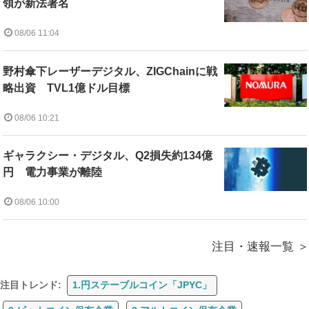
領が新法署名
08/06 11:04
野村傘下レーザーデジタル、ZIGChainに戦
略出資 TVL1億ドル目標
08/06 10:21
ギャラクシー・デジタル、Q2損失約134億
円 電力事業が離陸
08/06 10:00
注目・速報一覧
注目トレンド:
1.円ステーブルコイン「JPYC」