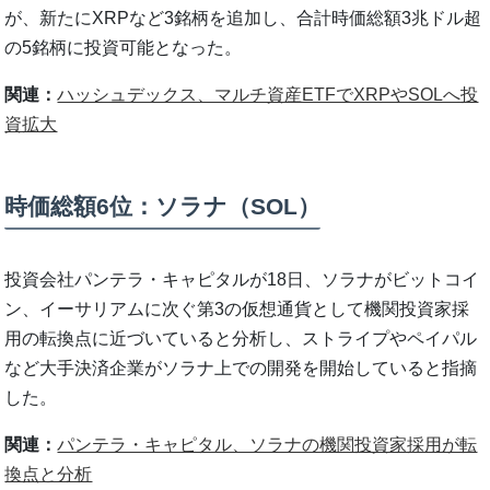
が、新たにXRPなど3銘柄を追加し、合計時価総額3兆ドル超
の5銘柄に投資可能となった。
関連：
ハッシュデックス、マルチ資産ETFでXRPやSOLへ投
資拡大
時価総額6位：ソラナ（SOL）
投資会社パンテラ・キャピタルが18日、ソラナがビットコイ
ン、イーサリアムに次ぐ第3の仮想通貨として機関投資家採
用の転換点に近づいていると分析し、ストライプやペイパル
など大手決済企業がソラナ上での開発を開始していると指摘
した。
関連：
パンテラ・キャピタル、ソラナの機関投資家採用が転
換点と分析