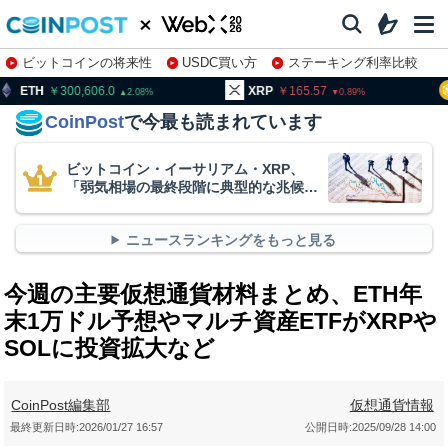
ビットコインの将来性
USDC買い方
ステーキング利率比較
株特集・関連銘柄
00,606.0
XRP
165.57
BNB
9
2.08
0.89
CoinPost
で今最も読まれています
ビットコイン・イーサリアム・XRP、
「弱気相場の最終段階に典型的な兆候」
＝クリプトクアント
ニュースランキングをもっと見る
今週の主要仮想通貨材料まとめ、ETH年
末1万ドル予想やマルチ資産ETFがXRPや
SOLに投資拡大など
CoinPost編集部
仮想通貨情報
最終更新日時:
2026/01/27 16:57
公開日時:
2025/09/28 14:00