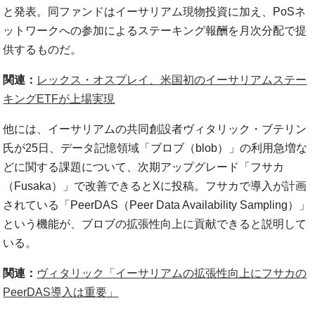
と発表。同ファンドはイーサリアム現物投資に加え、PoSネ
ットワークへの参加によるステーキング報酬を月次分配で提
供するものだ。
関連：
レックス・オスプレイ、米国初のイーサリアムステー
キングETFが上場実現
他には、イーサリアムの共同創設者ヴィタリック・ブテリン
氏が25日、データ記憶領域「ブロブ（blob）」の利用急増な
どに関する課題について、次期アップグレード「フサカ
（Fusaka）」で改善できるとXに投稿。フサカで導入が計画
されている「PeerDAS（Peer Data Availability Sampling）」
という機能が、ブロブの拡張性向上に貢献できると説明して
いる。
関連：
ヴィタリック「イーサリアムの拡張性向上にフサカの
PeerDAS導入は重要」