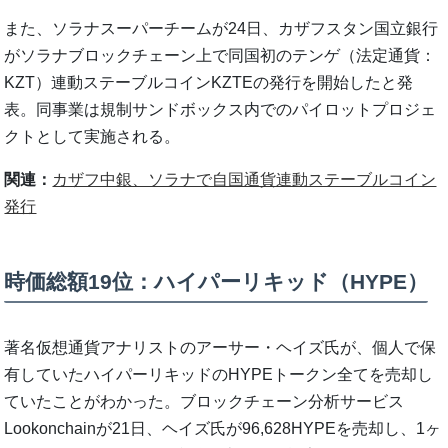
また、ソラナスーパーチームが24日、カザフスタン国立銀行
がソラナブロックチェーン上で同国初のテンゲ（法定通貨：
KZT）連動ステーブルコインKZTEの発行を開始したと発
表。同事業は規制サンドボックス内でのパイロットプロジェ
クトとして実施される。
関連：
カザフ中銀、ソラナで自国通貨連動ステーブルコイン
発行
時価総額19位：ハイパーリキッド（HYPE）
著名仮想通貨アナリストのアーサー・ヘイズ氏が、個人で保
有していたハイパーリキッドのHYPEトークン全てを売却し
ていたことがわかった。ブロックチェーン分析サービス
Lookonchainが21日、ヘイズ氏が96,628HYPEを売却し、1ヶ