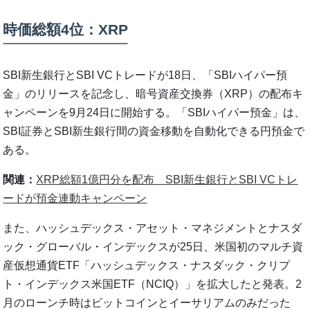
時価総額4位：XRP
SBI新生銀行とSBI VCトレードが18日、「SBIハイパー預
金」のリリースを記念し、暗号資産交換券（XRP）の配布キ
ャンペーンを9月24日に開始する。「SBIハイパー預金」は、
SBI証券とSBI新生銀行間の資金移動を自動化できる円預金で
ある。
関連：
XRP総額1億円分を配布 SBI新生銀行とSBI VCトレ
ードが預金連動キャンペーン
また、ハッシュデックス・アセット・マネジメントとナスダ
ック・グローバル・インデックスが25日、米国初のマルチ資
産仮想通貨ETF「ハッシュデックス・ナスダック・クリプ
ト・インデックス米国ETF（NCIQ）」を拡大したと発表。2
月のローンチ時はビットコインとイーサリアムのみだった