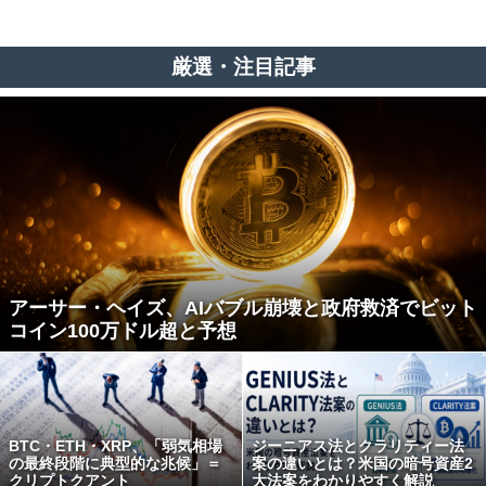
厳選・注目記事
アーサー・ヘイズ、AIバブル崩壊と政府救済でビット
コイン100万ドル超と予想
BTC・ETH・XRP、「弱気相場
ジーニアス法とクラリティー法
の最終段階に典型的な兆候」＝
案の違いとは？米国の暗号資産2
クリプトクアント
大法案をわかりやすく解説