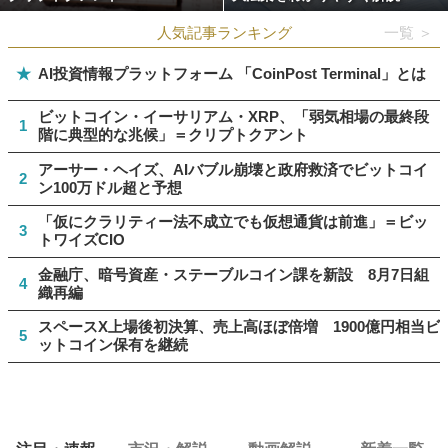
人気記事ランキング
一覧 ＞
★
AI投資情報プラットフォーム 「CoinPost Terminal」とは
ビットコイン・イーサリアム・XRP、「弱気相場の最終段
1
階に典型的な兆候」＝クリプトクアント
アーサー・ヘイズ、AIバブル崩壊と政府救済でビットコイ
2
ン100万ドル超と予想
「仮にクラリティー法不成立でも仮想通貨は前進」＝ビッ
3
トワイズCIO
金融庁、暗号資産・ステーブルコイン課を新設 8月7日組
4
織再編
スペースX上場後初決算、売上高ほぼ倍増 1900億円相当ビ
5
ットコイン保有を継続