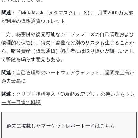
関連：
「MetaMask（メタマスク）」とは｜月間2000万人超
が利用の仮想通貨ウォレット
一方、秘密鍵や復元可能なシードフレーズの自己管理および
物理的な保管は、紛失・盗難など別のリスクも生じることか
ら、暗号資産（仮想通貨）初心者には取り扱いが難しいとし
て警鐘を鳴らす意見もある。
関連：
自己管理型のハードウェアウォレット、週間売上高が
過去最高に
関連：
クリプト指標導入「CoinPostアプリ」の使い方をトレ
ーダー目線で解説
過去に掲載したマーケットレポート一覧は
こちら