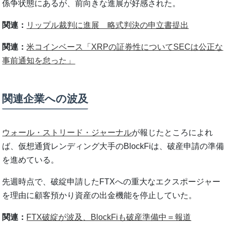
係争状態にあるが、前向きな進展が好感された。
関連：
リップル裁判に進展 略式判決の申立書提出
関連：
米コインベース「XRPの証券性についてSECは公正な
事前通知を怠った」
関連企業への波及
ウォール・ストリード・ジャーナル
が報じたところによれ
ば、仮想通貨レンディング大手のBlockFiは、破産申請の準備
を進めている。
先週時点で、破綻申請したFTXへの重大なエクスポージャー
を理由に顧客預かり資産の出金機能を停止していた。
関連：
FTX破綻が波及、BlockFiも破産準備中＝報道