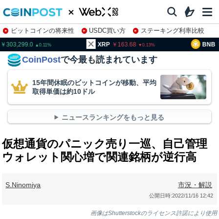
ビットコインの将来性
USDC買い方
ステーキング利率比較
株特集・関連銘柄
03,299.0
XRP
163.68
BNB
95
0.11
0.13
CoinPost
で今最も読まれています
15年間休眠のビットコインが移動、平均
取得単価は約10ドル
ニュースランキングをもっと見る
仮想通貨のパニック売り一巡、自己管理
ウォレット関心増で関連銘柄が逆行高
S.Ninomiya
市況・解説
公開日時:
2022/11/16 12:42
画像はShutterstockのライセンス許諾により使用