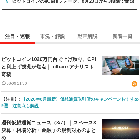
5
ビットコインのeCashフォーク、8月23日から3段階で開始
注目・速報
市況・解説
動画解説
新着一覧
ビットコイン1020万円台で上げ渋り、CPI
と利上げ観測が焦点｜bitbankアナリスト
寄稿
08/09 11:30
【注目】:
【2026年8月最新】仮想通貨取引所のキャンペーンおすすめ
9選 注意点も解説
週刊仮想通貨ニュース（8/7）｜スペースX
決算・相場分析・金融庁の規制対応のまと
め