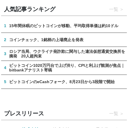
人気記事ランキング
一覧
1
15年間休眠のビットコインが移動、平均取得単価は約10ドル
2
コインチェック、1銘柄の上場廃止を発表
ロシア当局、ウクライナ発詐欺に関与した違法仮想通貨交換所を
3
摘発 20人超拘束
ビットコイン1020万円台で上げ渋り、CPIと利上げ観測が焦点｜
4
bitbankアナリスト寄稿
5
ビットコインのeCashフォーク、8月23日から3段階で開始
プレスリリース
一覧