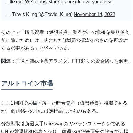
little out. We’re now stuck alongside everyone else.
— Travis Kling (@Travis_Kling)
November 14, 2022
その上で「暗号資産（仮想通貨）業界がこの危機を乗り越え
前に進むためには、失われた”信頼”の概念そのものを再設計
する必要がある」と述べている。
関連：
FTXと姉妹企業アラメダ、FTT頼りの資金繰りを解明
アルトコイン市場
ここ1週間で大幅下落した暗号資産（仮想通貨）相場である
が、個別銘柄の中には逆行高したものもある。
分散型取引所最大手UniSwapのガバナンストークンである
UNIが前週比30%高となり、前週比ほぼ全面安の状況で大幅