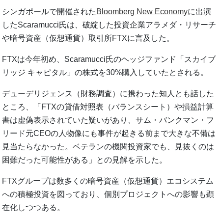
シンガポールで開催された
Bloomberg New Economy
に出演
したScaramucci氏は、破綻した投資企業アラメダ・リサーチ
や暗号資産（仮想通貨）取引所FTXに言及した。
FTXは今年初め、Scaramucci氏のヘッジファンド「スカイブ
リッジ キャピタル」の株式を30%購入していたとされる。
デューデリジェンス（財務調査）に携わった知人とも話した
ところ、「FTXの貸借対照表（バランスシート）や損益計算
書は虚偽表示されていた疑いがあり、サム・バンクマン・フ
リード元CEOの人物像にも事件が起きる前まで大きな不備は
見当たらなかった。ベテランの機関投資家でも、見抜くのは
困難だった可能性がある」との見解を示した。
FTXグループは数多くの暗号資産（仮想通貨）エコシステム
への積極投資を図っており、個別プロジェクトへの影響も顕
在化しつつある。