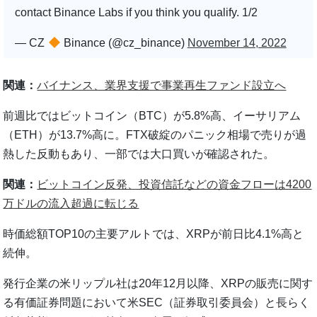
contact Binance Labs if you think you qualify. 1/2
— CZ
Binance (@cz_binance)
November 14, 2022
関連：
バイナンス、業界支援で事業再生ファンド設立へ
前週比ではビットコイン（BTC）が5.8%高、イーサリアム
（ETH）が13.7%高に。FTX破綻のパニック相場で売りが過
熱した反動もあり、一部では大口買いが確認された。
関連：
ビットコイン反発、投資信託などの資金フローは4200
万ドルの流入超過に転じる
時価総額TOP10の主要アルトでは、XRPが前日比4.1%高と
続伸。
発行企業の米リップル社は20年12月以降、XRPの販売に関す
る有価証券問題において米SEC（証券取引委員会）と長らく