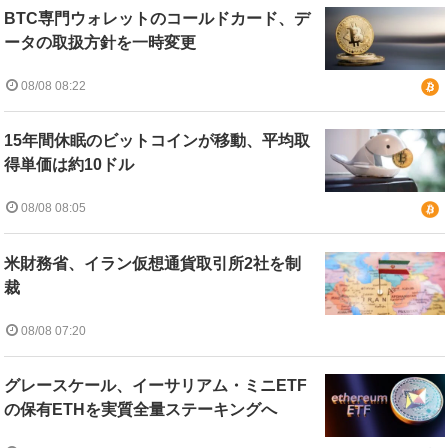
BTC専門ウォレットのコールドカード、デ
ータの取扱方針を一時変更
08/08 08:22
15年間休眠のビットコインが移動、平均取
得単価は約10ドル
08/08 08:05
米財務省、イラン仮想通貨取引所2社を制
裁
08/08 07:20
グレースケール、イーサリアム・ミニETF
の保有ETHを実質全量ステーキングへ