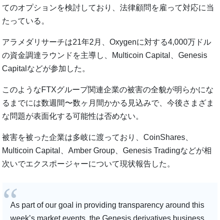
てのオプションを検討しており、法律顧問を雇って対応に当
たっている。
アラメダリサーチは21年2月、Oxygenに対する4,000万ドル
の資金調達ラウンドを主導し、Multicoin Capital、Genesis
Capitalなどが参加した。
このようなFTXグループ関連企業の被害の全貌が明らかにな
るまでには数週間〜数ヶ月間かかる見込みで、今後さまざま
な問題が表面化する可能性は否めない。
被害を被った企業は多岐に渡っており、CoinShares、
Multicoin Capital、Amber Group、Genesis Tradingなどが相
次いでエクスポージャーについて現状報告した。
As part of our goal in providing transparency around this
week’s market events, the Genesis derivatives business