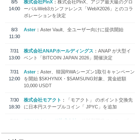
8/5
株式会社PlnX
株式会社PlnX、アジア最大級のグロ
14:00
ーバルWeb3カンファレンス「WebX2026」とのコラ
ボレーションを決定
8/3
Aster
Aster Vault、全ユーザー向けに提供開始
11:30
7/31
株式会社ANAPホールディングス
ANAP が大型イ
13:00
ベント「BITCOIN JAPAN 2026」開催決定
7/31
Aster
Aster、韓国RWAシーズン1取引キャンペーン
12:00
を開始 $SKHYNIX・$SAMSUNG対象、賞金総額
10,000 USDT
7/30
株式会社モアクト
「モアクト」 のポイント交換先
18:30
に日本円ステーブルコイン「 JPYC」を追加
7/29
SBI VCトレード株式会社
信託型円建てステーブル
19:30
コイン「JPYSC」徹底解説セミナーを開催