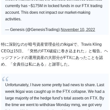
currently has ~$175M in locked funds in our FTX trading
account. This does not impact our market-making
activities.
— Genesis (@GenesisTrading)
November 10, 2022
特に深刻なのが暗号資産管理会社のIkigaiで、Travis Kling
CEOは15日、「突然のFTX破綻に巻き込まれた」と報告。ヘ
ッジファンドの運用資産の大部分がFTXにあったことを認
め、「全責任は私にある」と謝罪した。
Unfortunately, I have some pretty bad news to share. Last
week Ikigai was caught up in the FTX collapse. We had a
large majority of the hedge fund’s total assets on FTX. By
the time we went to withdraw Monday mrng, we got very