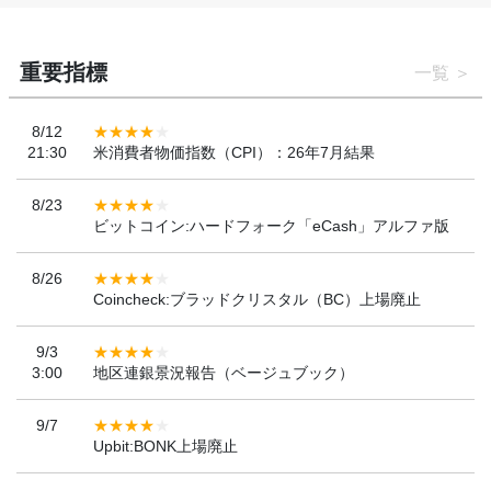
重要指標
一覧
8/12
21:30
米消費者物価指数（CPI）：26年7月結果
8/23
ビットコイン:ハードフォーク「eCash」アルファ版
8/26
Coincheck:ブラッドクリスタル（BC）上場廃止
9/3
3:00
地区連銀景況報告（ベージュブック）
9/7
Upbit:BONK上場廃止