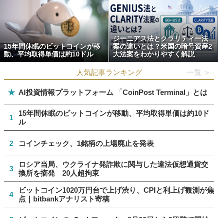
ジーニアス法とクラリティー法
15年間休眠のビットコインが移
案の違いとは？米国の暗号資産2
動、平均取得単価は約10ドル
大法案をわかりやすく解説
人気記事ランキング
一覧 ＞
★
AI投資情報プラットフォーム 「CoinPost Terminal」とは
15年間休眠のビットコインが移動、平均取得単価は約10ド
1
ル
2
コインチェック、1銘柄の上場廃止を発表
ロシア当局、ウクライナ発詐欺に関与した違法仮想通貨交
3
換所を摘発 20人超拘束
ビットコイン1020万円台で上げ渋り、CPIと利上げ観測が焦
4
点｜bitbankアナリスト寄稿