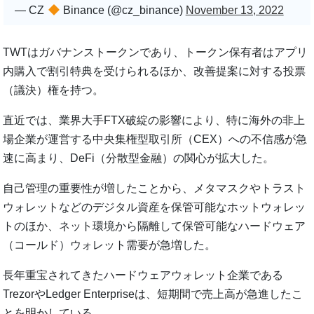
— CZ
Binance (@cz_binance)
November 13, 2022
TWTはガバナンストークンであり、トークン保有者はアプリ
内購入で割引特典を受けられるほか、改善提案に対する投票
（議決）権を持つ。
直近では、業界大手FTX破綻の影響により、特に海外の非上
場企業が運営する中央集権型取引所（CEX）への不信感が急
速に高まり、DeFi（分散型金融）の関心が拡大した。
自己管理の重要性が増したことから、メタマスクやトラスト
ウォレットなどのデジタル資産を保管可能なホットウォレッ
トのほか、ネット環境から隔離して保管可能なハードウェア
（コールド）ウォレット需要が急増した。
長年重宝されてきたハードウェアウォレット企業である
TrezorやLedger Enterpriseは、短期間で売上高が急進したこ
とを明かしている。